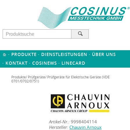
·
·
·
PRODUKTE
DIENSTLEISTUNGEN
ÜBER UNS
·
·
·
KONTAKT
COSINEWS
LINECARD
Produkte
/
Prüfgeräte
/ Prüfgeräte für Elektrische Geräte (VDE
0701/0702/0751)
Artikel-Nr.:
9998404114
Hersteller:
Chauvin Arnoux