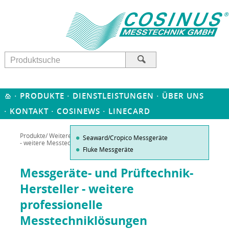
·
·
·
PRODUKTE
DIENSTLEISTUNGEN
ÜBER UNS
·
·
·
KONTAKT
COSINEWS
LINECARD
Produkte
/
Weitere Hersteller
/ Messgeräte-Hersteller im Überblick
Seaward/Cropico Messgeräte
- weitere Messtechnik bei Cosinus
Fluke Messgeräte
Messgeräte- und Prüftechnik-
Hersteller - weitere
professionelle
Messtechniklösungen