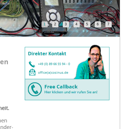
1
2
3
4
5
6
7
hen
eit.
men
onder-