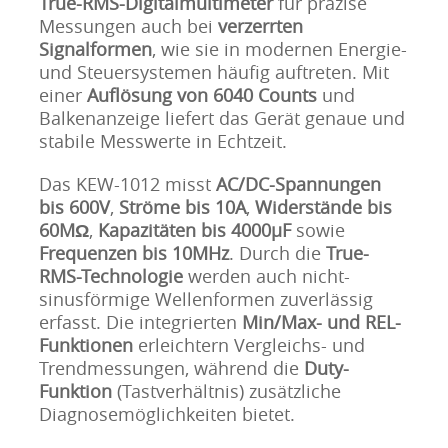
True-RMS-Digitalmultimeter
für präzise
Messungen auch bei
verzerrten
Signalformen
, wie sie in modernen Energie-
und Steuersystemen häufig auftreten. Mit
einer
Auflösung von 6040 Counts
und
Balkenanzeige liefert das Gerät genaue und
stabile Messwerte in Echtzeit.
Das KEW-1012 misst
AC/DC-Spannungen
bis 600V
,
Ströme bis 10A
,
Widerstände bis
60MΩ
,
Kapazitäten bis 4000µF
sowie
Frequenzen bis 10MHz
. Durch die
True-
RMS-Technologie
werden auch nicht-
sinusförmige Wellenformen zuverlässig
erfasst. Die integrierten
Min/Max- und REL-
Funktionen
erleichtern Vergleichs- und
Trendmessungen, während die
Duty-
Funktion
(Tastverhältnis) zusätzliche
Diagnosemöglichkeiten bietet.