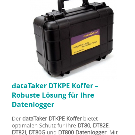
dataTaker DTKPE Koffer –
Robuste Lösung für Ihre
Datenlogger
Der
dataTaker DTKPE Koffer
bietet
optimalen Schutz für Ihre
DT80
,
DT82E
,
DT82I
,
DT80G
und
DT800 Datenlogger
. Mit