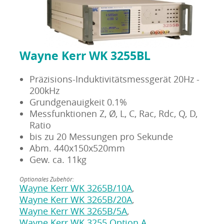
Wayne Kerr WK 3255BL
Präzisions-Induktivitätsmessgerät 20Hz -
200kHz
Grundgenauigkeit 0.1%
Messfunktionen Z, Ø, L, C, Rac, Rdc, Q, D,
Ratio
bis zu 20 Messungen pro Sekunde
Abm. 440x150x520mm
Gew. ca. 11kg
Optionales Zubehör:
Wayne Kerr WK 3265B/10A
,
Wayne Kerr WK 3265B/20A
,
Wayne Kerr WK 3265B/5A
,
Wayne Kerr WK 3255 Option A
,