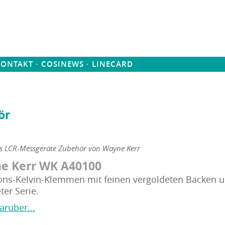
·
·
KONTAKT
COSINEWS
LINECARD
ör
ns LCR-Messgeräte Zubehör von Wayne Kerr
e Kerr WK A40100
ions-Kelvin-Klemmen mit feinen vergoldeten Backen 
er Serie.
arüber...