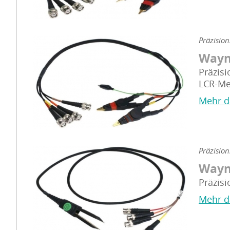
Präzisio
Wayn
Präzis
LCR-Met
Mehr d
Präzisio
Wayn
Präzis
Mehr d