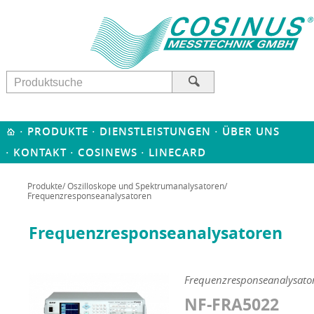
·
·
·
PRODUKTE
DIENSTLEISTUNGEN
ÜBER UNS
·
·
·
KONTAKT
COSINEWS
LINECARD
Produkte
/
Oszilloskope und Spektrumanalysatoren
/
Frequenzresponseanalysatoren
Frequenzresponseanalysatoren
Frequenzresponseanalysato
NF-FRA5022