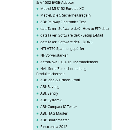
& A 1532 EVSE-Adapter
Metrel MI 3152 EurotestXC
Metrel: Die 5 Sicherheitsregeln
ABI: Railway Electronics Test
dataTaker: Software deX - How to FTP data
dataTaker: Software deX - Setup E-Mail
dataTaker: Software deX - DDNS
HTI HT70 Spannungspürfer
NF Vorverstärker
AstroNova ITCU-16 Thermoelement
HAL-Serie Zur sicherstellung
Produktsicherheit
ABI: Idee & Firmen-Profil
ABI: Reveng
ABI: Sentry
ABI: System 8
ABI: Compact IC Tester
ABI: JTAG Master
ABI: Boardmaster
Electronica 2012