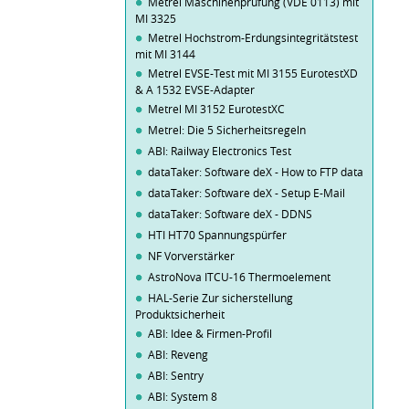
Metrel Maschinenprüfung (VDE 0113) mit
MI 3325
Metrel Hochstrom-Erdungsintegritätstest
mit MI 3144
Metrel EVSE-Test mit MI 3155 EurotestXD
& A 1532 EVSE-Adapter
Metrel MI 3152 EurotestXC
Metrel: Die 5 Sicherheitsregeln
ABI: Railway Electronics Test
dataTaker: Software deX - How to FTP data
dataTaker: Software deX - Setup E-Mail
dataTaker: Software deX - DDNS
HTI HT70 Spannungspürfer
NF Vorverstärker
AstroNova ITCU-16 Thermoelement
HAL-Serie Zur sicherstellung
Produktsicherheit
ABI: Idee & Firmen-Profil
ABI: Reveng
ABI: Sentry
ABI: System 8