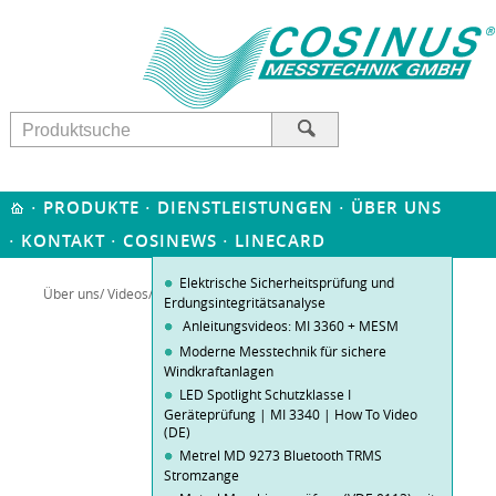
·
·
·
PRODUKTE
DIENSTLEISTUNGEN
ÜBER UNS
·
·
·
KONTAKT
COSINEWS
LINECARD
Elektrische Sicherheitsprüfung und
Über uns
/
Videos
/ Metrel MI 3152 EurotestXC
Erdungsintegritätsanalyse
Anleitungsvideos: MI 3360 + MESM
Moderne Messtechnik für sichere
Windkraftanlagen
LED Spotlight Schutzklasse I
Geräteprüfung | MI 3340 | How To Video
(DE)
Metrel MD 9273 Bluetooth TRMS
Stromzange